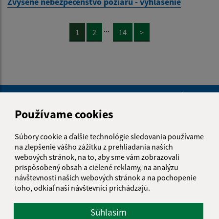
Zvýšené nebezpečenstvo požiaru - vyhlásenie
...
1
2
14
>
Je táto stránka užitočná?
Áno
Nie
Boli tieto 
Boli 
Používame cookies
Našli ste na stránke chybu?
Napíšte nám
Súbory cookie a ďalšie technológie sledovania používame
na zlepšenie vášho zážitku z prehliadania našich
Meno (povinné)
webových stránok, na to, aby sme vám zobrazovali
prispôsobený obsah a cielené reklamy, na analýzu
návštevnosti našich webových stránok a na pochopenie
toho, odkiaľ naši návštevníci prichádzajú.
E-mailová adresa (povinné)
Súhlasím