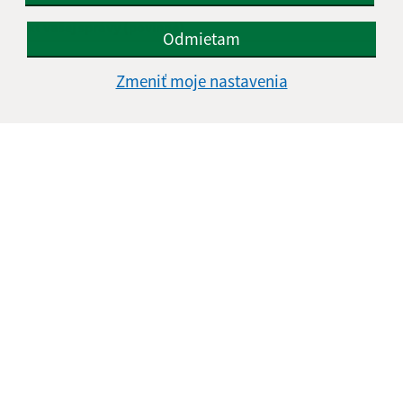
Text vašej správy (povinné)
Odmietam
Zmeniť moje nastavenia
Oboznámil som sa so
spracúvaním osobných
údajov
Google reCaptcha Response
Odoslať správu
Úradné hodiny:
Deň
Čas doobeda
Čas poobede
Pondelok:
7.30 - 12.00
13.00 - 15.30