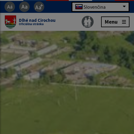
Slovenčina
Dlhé nad Cirochou
Menu
Oficiálna stránka