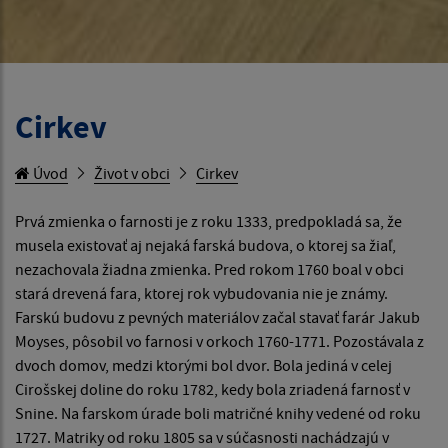
Cirkev
Úvod
Život v obci
Cirkev
Prvá zmienka o farnosti je z roku 1333, predpokladá sa, že
musela existovať aj nejaká farská budova, o ktorej sa žiaľ,
nezachovala žiadna zmienka. Pred rokom 1760 boal v obci
stará drevená fara, ktorej rok vybudovania nie je známy.
Farskú budovu z pevných materiálov začal stavať farár Jakub
Moyses, pôsobil vo farnosi v orkoch 1760-1771. Pozostávala z
dvoch domov, medzi ktorými bol dvor. Bola jediná v celej
Cirošskej doline do roku 1782, kedy bola zriadená farnosť v
Snine. Na farskom úrade boli matričné knihy vedené od roku
1727. Matriky od roku 1805 sa v súčasnosti nachádzajú v