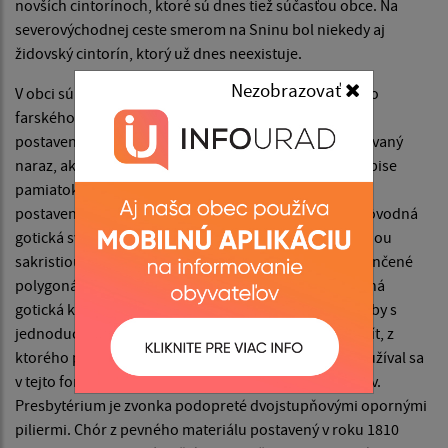
novších cintorínoch, ktoré sú dnes tiež súčasťou obce. Na
severovýchodnej ceste smerom na Sninu bol niekedy aj
židovský cintorín, ktorý už dnes neexistuje.
Nezobrazovať
V obci sú dva kostoly – starý a nový. Rok stavby starého
farského kostola svätej Anny nie je známy, Mohol byť
postavený niekedy po tatárskom pustošení, nebol stavaný
naraz, ako na to poukazujú rôzne stavebné štýly. V súpise
pamiatok na Slovensku sa uvádza ako gotický kostol
postavený v polovici 15. storočia, čomu nasvedčuje pôvodná
gotická svätyňa. Je pozdĺžny, jednoloďový, s pristavanou
sakristiou a prestavanou vežou. Presbytérium je zakončené
polygonálnym uzáverom a nachádza sa v ňom pôvodná
gotická klenba s jedným poľom krížovej rebrovej klenby s
jednoduchým svorníkom. Na svorníku sa nachádza štít, z
ktorého plasticky vystupuje dvojkríž bez trojvršia. Používal sa
v tejto forme ako tzv. panovnícky erb uhorských kráľov.
Presbytérium je zvonka podopreté dvojstupňovými opornými
piliermi. Chór z pevného materiálu postavený v roku 1810