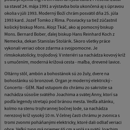
sa stavať 24. mája 1991 a výstavba bola ukončená aj s úpravou
okolia v júli 1993. Moderný Boží chrám posvätil dňa 25. júla
1993 kard. Jozef Tomko z Ríma. Posviacky sa tiež zúčastnil
košický biskup Mons. Alojz Tkáč, ako aj pomocný biskup
Mons. Bernard Bober, ďalej biskup Hans Reinhard Koch z
Nemecka, dekan Stanislav Stolárik. Skoro všetky práce
vykonali veriaci obce zdarma a svojpomocne. Je
rímskokatolícky, trojloďový. V interiéri sa nachádza kovový kríž
s umučením, moderná krížová cesta - maľba, drevené lavice.
Oltárny stôl, ambón a bohostánok sú zo žuly, dvere na
bohostánku sú bronzové. Organ je moderný elektrický -
Concerto - GEM. Nad vstupom do chrámu zo sakristie sa
nachádza súsošie svätého Joachima a svätej Anny, ktorí sa
podľa legendy stretajú pod bránou mesta. Vedľa altánku,
kolmo na stenu trojhrannej bočnej lode, sa nachádza
nerezový kríž vysoký 10 m. V čelnej časti chrámu je zvonica s
tromi zvonmi poháňanými elektricky, ktoré dali odliať veriaci
obce. Veľký zvon má priemer 65 cm a volá sa svätý Joachim.