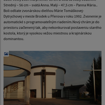
Stredný – 56 cm – svätá Anna. Malý – 47,5 cm – Panna Mária..
Boli odliate zvonárskou dielňou Márie Tomáškovej-
Dytrychovej v meste Brodek u Přerova v roku 1992. Zvonenie je
automatické s programovateľným riadením.Nový chrám je do
priestoru začlenený tak, aby nekonkuroval postaveniu starého
kostola, ktorý je vysokou vežou miestnou a krajinárskou
dominantou.