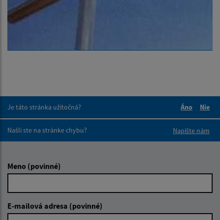
Je táto stránka užitočná?
Áno
Nie
Boli tieto 
Boli 
Našli ste na stránke chybu?
Napíšte nám
Meno (povinné)
E-mailová adresa (povinné)