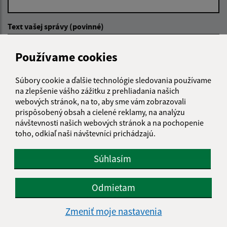
Text vašej správy (povinné)
Používame cookies
Súbory cookie a ďalšie technológie sledovania používame
na zlepšenie vášho zážitku z prehliadania našich
webových stránok, na to, aby sme vám zobrazovali
Oboznámil som sa so
spracúvaním osobných
prispôsobený obsah a cielené reklamy, na analýzu
údajov
návštevnosti našich webových stránok a na pochopenie
toho, odkiaľ naši návštevníci prichádzajú.
Google reCaptcha Response
Odoslať správu
Súhlasím
Odmietam
Úradné hodiny:
Zmeniť moje nastavenia
Deň
Čas doobeda
Čas poobede