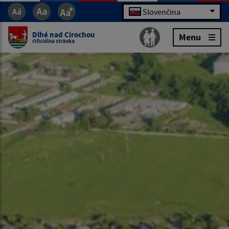
Slovenčina
Dlhé nad Cirochou
Menu
Oficiálna stránka