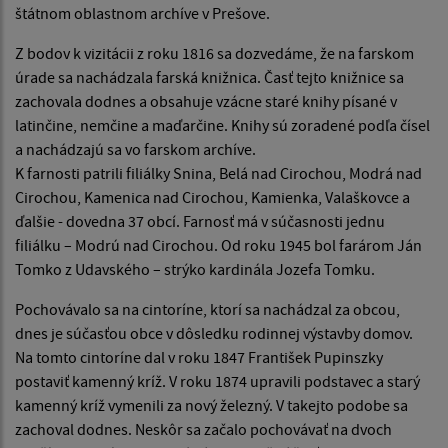
štátnom oblastnom archíve v Prešove.
Z bodov k vizitácii z roku 1816 sa dozvedáme, že na farskom
úrade sa nachádzala farská knižnica. Časť tejto knižnice sa
zachovala dodnes a obsahuje vzácne staré knihy písané v
latinčine, nemčine a maďarčine. Knihy sú zoradené podľa čísel
a nachádzajú sa vo farskom archíve.
K farnosti patrili filiálky Snina, Belá nad Cirochou, Modrá nad
Cirochou, Kamenica nad Cirochou, Kamienka, Valaškovce a
ďalšie - dovedna 37 obcí. Farnosť má v súčasnosti jednu
filiálku – Modrú nad Cirochou. Od roku 1945 bol farárom Ján
Tomko z Udavského – strýko kardinála Jozefa Tomku.
Pochovávalo sa na cintoríne, ktorí sa nachádzal za obcou,
dnes je súčasťou obce v dôsledku rodinnej výstavby domov.
Na tomto cintoríne dal v roku 1847 František Pupinszky
postaviť kamenný kríž. V roku 1874 upravili podstavec a starý
kamenný kríž vymenili za nový železný. V takejto podobe sa
zachoval dodnes. Neskôr sa začalo pochovávať na dvoch