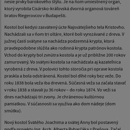
nesie prvky barokového štýlu. Je na ňom umiestnený organ,
ktorý vyrobila Cisársko-kráľovská dvorná organová továreň
bratov Riegerovcov v Budapešti.
Kostol bol kedysi zasvätený úcte Najsvätejšieho tela Kristovho.
Nachádzali sa v ňom tri oltáre, ktoré boli vyrezávané z dreva. V
južnej častí svätyne sa nachádza podzemná krypta, ktorá
pravdepodobne slúžila ako rodinná krypta patrónov kostola.
Vchod do krypty bol zvnútra kostola a je už približne 200 rokov
zamurovaný. Vo svätyni kostola sa nachádzala aj kazateľnica
vyrobená z dreva. V polovici tohto storočia pri oprave kostola
praskla a bola odstránená. Kostol bol dlhé roky bez veže. Do
roku 1838 bola veža iba drevená. Súčasná veža sa začala stavať
v roku 1838 a stavali ju 36 rokov – do roku 1874. Vo veži sa
dnes nachádzajú tri zvony. Je chránenou kultúrnou
pamiatkou. V súčasnosti sa využíva ako dom nádeje (dom
smútku).
Nový kostol Svätého Joachima a svätej Anny bol postavený
podľa projektu Ing. Arch. Alberta Rybarčáka z Prešova. Začal