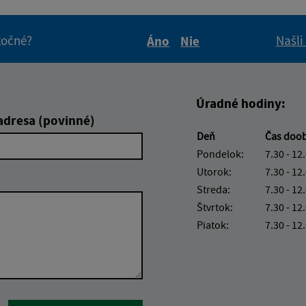
itočné?
Našli
Áno
Nie
Boli tieto informácie pre 
Boli tieto informáci
Úradné hodiny:
adresa (povinné)
Deň
Čas doo
Pondelok:
7.30 - 12
Utorok:
7.30 - 12
Streda:
7.30 - 12
Štvrtok:
7.30 - 12
Piatok:
7.30 - 12