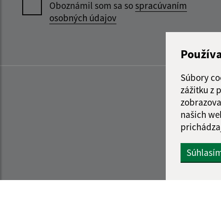
Oboznámil som sa so
spracúvaním
osobných údajov
Použív
Súbory co
zážitku z
zobrazova
našich we
prichádza
Súhlasí