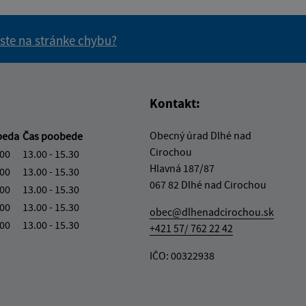
 ste na stránke chybu?
vás užitočné?
e pre vás užitočné?
Kontakt:
Obecný úrad Dlhé nad
beda
Čas poobede
Cirochou
.00
13.00 - 15.30
Hlavná 187/87
.00
13.00 - 15.30
067 82 Dlhé nad Cirochou
.00
13.00 - 15.30
.00
13.00 - 15.30
obec@dlhenadcirochou.sk
.00
13.00 - 15.30
+421 57/ 762 22 42
IČO: 00322938