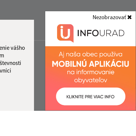
Nezobrazovať
enie vášho
ám
števnosti
vníci