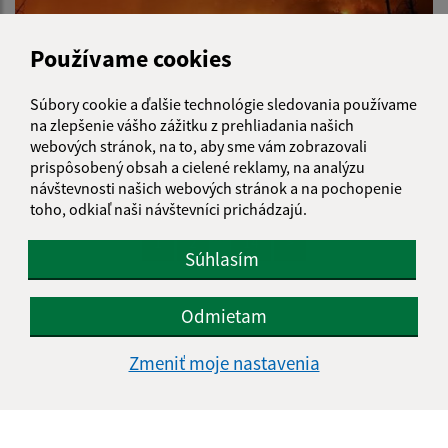
Používame cookies
Súbory cookie a ďalšie technológie sledovania používame
na zlepšenie vášho zážitku z prehliadania našich
webových stránok, na to, aby sme vám zobrazovali
25.06.2026
prispôsobený obsah a cielené reklamy, na analýzu
Zvýšené nebezpečenstvo požiaru - vyhlásenie
návštevnosti našich webových stránok a na pochopenie
toho, odkiaľ naši návštevníci prichádzajú.
...
1
2
14
>
Súhlasím
Odmietam
Zmeniť moje nastavenia
Je táto stránka užitočná?
Áno
Nie
Boli tieto 
Boli 
Našli ste na stránke chybu?
Napíšte nám