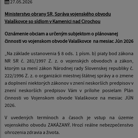
27.05.2026
Ministerstvo obrany SR, Správa vojenského obvodu
Valaškovce so sídlom v Kamenici nad Cirochou
Oznámenie obciam a určeným subjektom o plánovanej
činnosti vo vojenskom obvode Valaškovce na mesiac Jún 2026
„Na základe ustanovenia § 8 ods. 1 písm. b) piaty bod zákona
NR SR č. 281/1997 Z. z. o vojenských obvodoch a zákon,
ktorým sa mení zákon Národnej rady Slovenskej republiky č.
222/1996 Z. z. o organizácii miestnej štátnej správy a o zmene
a doplnení niektorých zákonov v znení neskorších predpisov v
znení neskorších predpisov Vám v prílohe posielam Plán
činnosti vo Vojenskom obvode Valaškovce na mesiac JÚN
2026.
V uvedených termínoch a časoch je vstup na územie
vojenského obvodu ZAKÁZANÝ. Hrozí reálne nebezpečenstvo
ohrozenia zdravia a života.