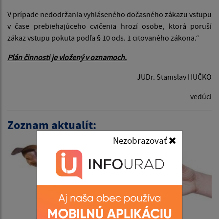
V prípade nedodržania vyhláseného dočasného zákazu vstupu
v čase prebiehajúceho cvičenia hrozí osobe, ktorá poruší
zákaz vstupu pokuta podľa § 10 ods. 1 citovaného zákona.“
Plán činnosti je vložený v oznamoch.
JUDr. Stanislav HUČKO
vedúci
Zoznam aktualít:
Nezobrazovať