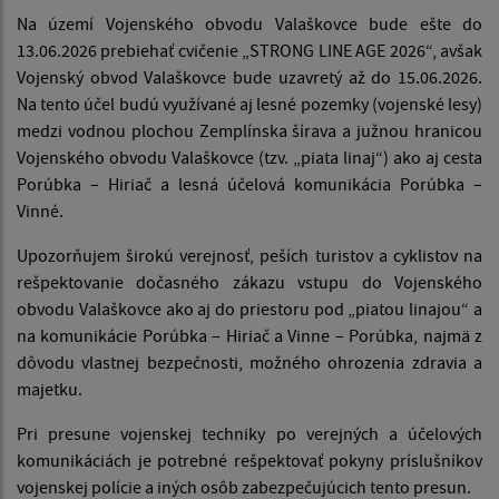
Na území Vojenského obvodu Valaškovce bude ešte do
13.06.2026 prebiehať cvičenie „STRONG LINE AGE 2026“, avšak
Vojenský obvod Valaškovce bude uzavretý až do 15.06.2026.
Na tento účel budú využívané aj lesné pozemky (vojenské lesy)
medzi vodnou plochou Zemplínska šírava a južnou hranicou
Vojenského obvodu Valaškovce (tzv. „piata linaj“) ako aj cesta
Porúbka – Hiriač a lesná účelová komunikácia Porúbka –
Vinné.
Upozorňujem širokú verejnosť, peších turistov a cyklistov na
rešpektovanie dočasného zákazu vstupu do Vojenského
obvodu Valaškovce ako aj do priestoru pod „piatou linajou“ a
na komunikácie Porúbka – Hiriač a Vinne – Porúbka, najmä z
dôvodu vlastnej bezpečnosti, možného ohrozenia zdravia a
majetku.
Pri presune vojenskej techniky po verejných a účelových
komunikáciách je potrebné rešpektovať pokyny príslušníkov
vojenskej polície a iných osôb zabezpečujúcich tento presun.