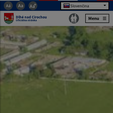
Slovenčina
Dlhé nad Cirochou
Menu
Oficiálna stránka