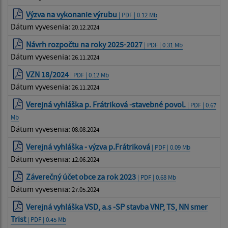
Výzva na vykonanie výrubu
| PDF | 0.12 Mb
Dátum vyvesenia:
20.12.2024
Návrh rozpočtu na roky 2025-2027
| PDF | 0.31 Mb
Dátum vyvesenia:
26.11.2024
VZN 18/2024
| PDF | 0.12 Mb
Dátum vyvesenia:
26.11.2024
Verejná vyhláška p. Frátriková -stavebné povol.
| PDF | 0.67
Mb
Dátum vyvesenia:
08.08.2024
Verejná vyhláška - výzva p.Frátriková
| PDF | 0.09 Mb
Dátum vyvesenia:
12.06.2024
Záverečný účet obce za rok 2023
| PDF | 0.68 Mb
Dátum vyvesenia:
27.05.2024
Verejná vyhláška VSD, a.s -SP stavba VNP, TS, NN smer
Trist
| PDF | 0.45 Mb