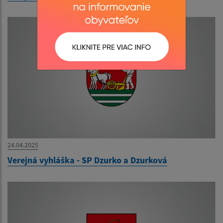
24.04.2025
Verejná vyhláška - SP Dzurko a Dzurková