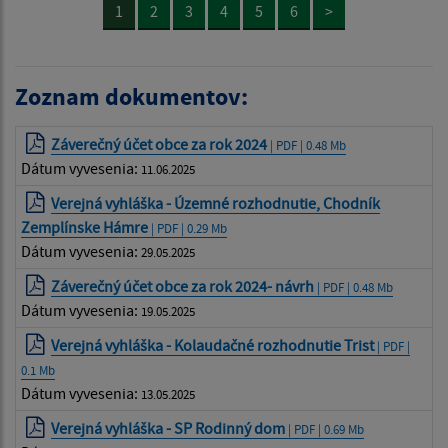
1
2
3
4
5
6
>
Zoznam dokumentov:
Záverečný účet obce za rok 2024
| PDF | 0.48 Mb
Dátum vyvesenia:
11.06.2025
Verejná vyhláška - Územné rozhodnutie, Chodník
Zemplínske Hámre
| PDF | 0.29 Mb
Dátum vyvesenia:
29.05.2025
Záverečný účet obce za rok 2024- návrh
| PDF | 0.48 Mb
Dátum vyvesenia:
19.05.2025
Verejná vyhláška - Kolaudačné rozhodnutie Trist
| PDF |
0.1 Mb
Dátum vyvesenia:
13.05.2025
Verejná vyhláška - SP Rodinný dom
| PDF | 0.69 Mb