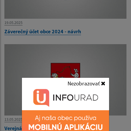
19.05.2025
Záverečný účet obce 2024 - návrh
Nezobrazovať
13.05.2025
Verejná vyhláška - Kolaudačné rozh. Trist