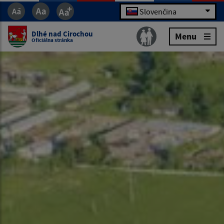
Slovenčina
Dlhé nad Cirochou
Menu
Oficiálna stránka