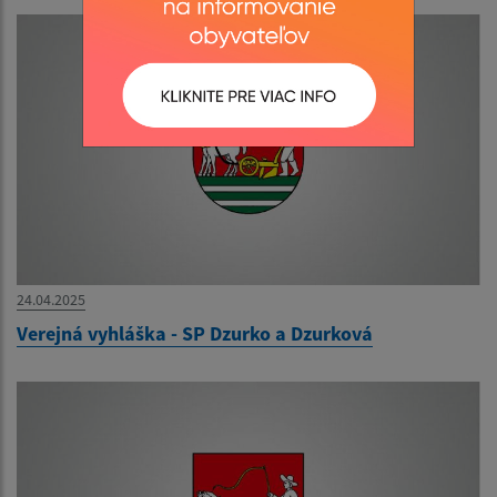
24.04.2025
Verejná vyhláška - SP Dzurko a Dzurková