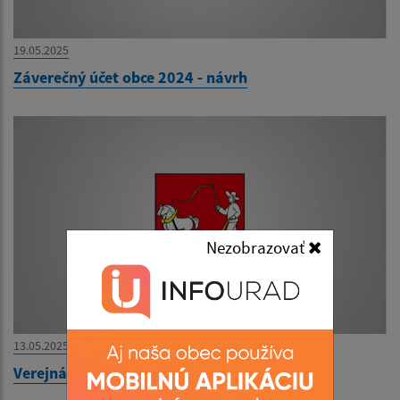
19.05.2025
Záverečný účet obce 2024 - návrh
Nezobrazovať
13.05.2025
Verejná vyhláška - Kolaudačné rozh. Trist