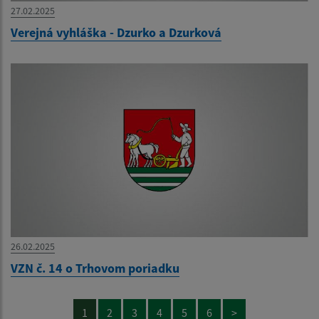
27.02.2025
Verejná vyhláška - Dzurko a Dzurková
26.02.2025
VZN č. 14 o Trhovom poriadku
1
2
3
4
5
6
>