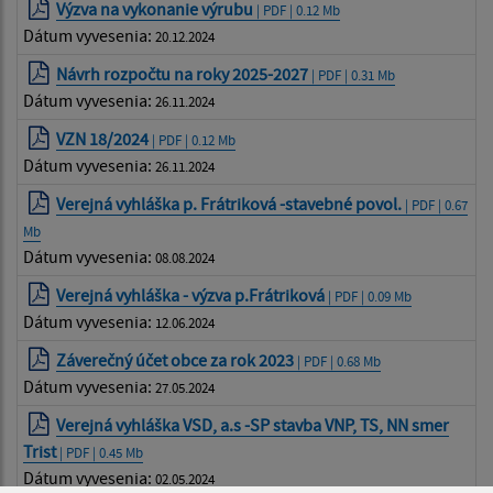
Výzva na vykonanie výrubu
| PDF | 0.12 Mb
Dátum vyvesenia:
20.12.2024
Návrh rozpočtu na roky 2025-2027
| PDF | 0.31 Mb
Dátum vyvesenia:
26.11.2024
VZN 18/2024
| PDF | 0.12 Mb
Dátum vyvesenia:
26.11.2024
Verejná vyhláška p. Frátriková -stavebné povol.
| PDF | 0.67
Mb
Dátum vyvesenia:
08.08.2024
Verejná vyhláška - výzva p.Frátriková
| PDF | 0.09 Mb
Dátum vyvesenia:
12.06.2024
Záverečný účet obce za rok 2023
| PDF | 0.68 Mb
Dátum vyvesenia:
27.05.2024
Verejná vyhláška VSD, a.s -SP stavba VNP, TS, NN smer
Trist
| PDF | 0.45 Mb
Dátum vyvesenia:
02.05.2024