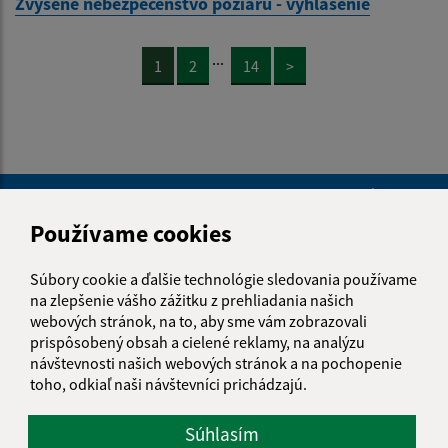
Zvýšené nebezpečenstvo požiaru - vyhlásenie
...
1
2
14
>
Je táto stránka užitočná?
Áno
Nie
Boli tieto 
Boli 
Používame cookies
Našli ste na stránke chybu?
Napíšte nám
Súbory cookie a ďalšie technológie sledovania používame
na zlepšenie vášho zážitku z prehliadania našich
Meno (povinné)
webových stránok, na to, aby sme vám zobrazovali
prispôsobený obsah a cielené reklamy, na analýzu
návštevnosti našich webových stránok a na pochopenie
toho, odkiaľ naši návštevníci prichádzajú.
E-mailová adresa (povinné)
Súhlasím