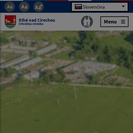
Slovenčina
Dlhé nad Cirochou
Menu
Oficiálna stránka