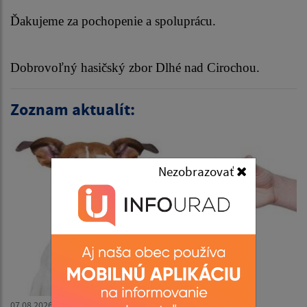
Ďakujeme za pochopenie a spoluprácu.
Dobrovoľný hasičský zbor Dlhé nad Cirochou.
Zoznam aktualít:
Nezobrazovať
07.08.2026