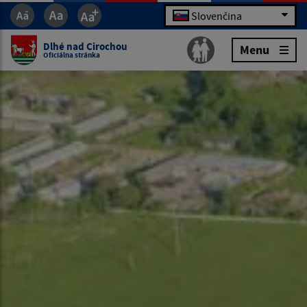
Slovenčina
Dlhé nad Cirochou
Menu
Oficiálna stránka