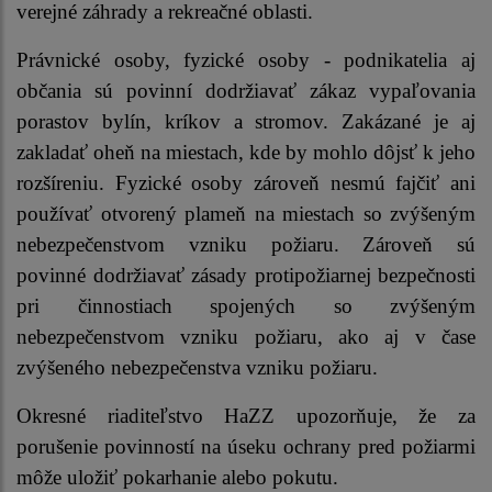
verejné záhrady a rekreačné oblasti.
Právnické osoby, fyzické osoby - podnikatelia aj
občania sú povinní dodržiavať zákaz vypaľovania
porastov bylín, kríkov a stromov. Zakázané je aj
zakladať oheň na miestach, kde by mohlo dôjsť k jeho
rozšíreniu. Fyzické osoby zároveň nesmú fajčiť ani
používať otvorený plameň na miestach so zvýšeným
nebezpečenstvom vzniku požiaru. Zároveň sú
povinné dodržiavať zásady protipožiarnej bezpečnosti
pri činnostiach spojených so zvýšeným
nebezpečenstvom vzniku požiaru, ako aj v čase
zvýšeného nebezpečenstva vzniku požiaru.
Okresné riaditeľstvo HaZZ upozorňuje, že za
porušenie povinností na úseku ochrany pred požiarmi
môže uložiť pokarhanie alebo pokutu.