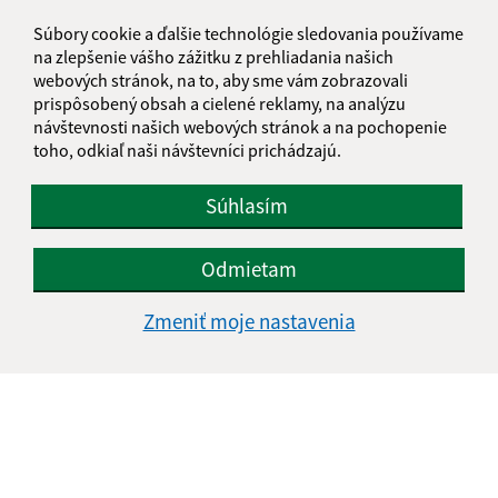
Súbory cookie a ďalšie technológie sledovania používame
na zlepšenie vášho zážitku z prehliadania našich
25.06.2026
webových stránok, na to, aby sme vám zobrazovali
Zvýšené nebezpečenstvo požiaru - vyhlásenie
prispôsobený obsah a cielené reklamy, na analýzu
návštevnosti našich webových stránok a na pochopenie
toho, odkiaľ naši návštevníci prichádzajú.
...
1
2
14
>
Súhlasím
Odmietam
Je táto stránka užitočná?
Áno
Nie
Zmeniť moje nastavenia
Boli tieto 
Boli 
Našli ste na stránke chybu?
Napíšte nám
Meno (povinné)