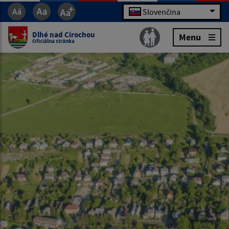
Slovenčina
Dlhé nad Cirochou
Menu
Oficiálna stránka