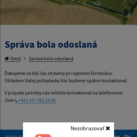
Správa bola odoslaná
Úvod
Správa bola odoslaná
Ďakujeme za Váš čas strávený pri vyplnení formulára.
Ohľadom Vašej požiadavky Vás budeme spätne kontaktovať.
V prípade potreby nás môžete kontaktovať na telefónnom
čísle
+421 57/ 762 22 42
.
Nezobrazovať
Je táto stránka užitočná?
Áno
Nie