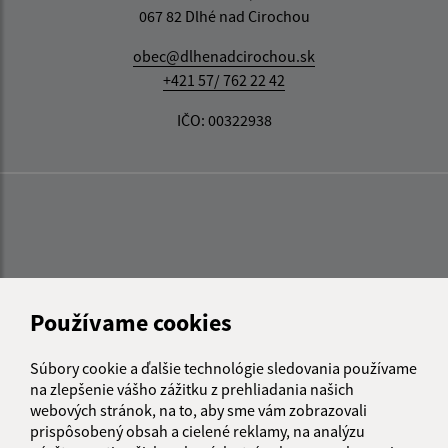
067 82 Dlhé nad Cirochou
obec@dlhenadcirochou.sk
+421 57/ 762 22 42
IČO: 00322938
Používame cookies
Súbory cookie a ďalšie technológie sledovania používame
na zlepšenie vášho zážitku z prehliadania našich
webových stránok, na to, aby sme vám zobrazovali
prispôsobený obsah a cielené reklamy, na analýzu