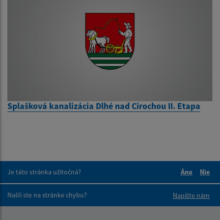
Splašková kanalizácia Dlhé nad Cirochou II. Etapa
Je táto stránka užitočná?
Áno
Nie
Boli tieto 
Boli 
Našli ste na stránke chybu?
Napíšte nám