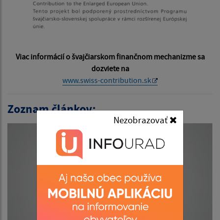
Viac informácií o švajčiarskom finančnom mechanizme sa
dozviete na
www.swiss-contribution.sk
Zoznam článkov:
Nezobrazovať