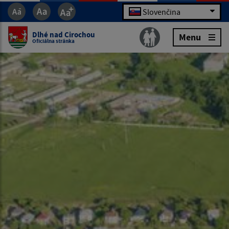
Slovenčina
Dlhé nad Cirochou
Menu
Oficiálna stránka