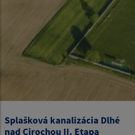
Splašková kanalizácia Dlhé
nad Cirochou II. Etapa