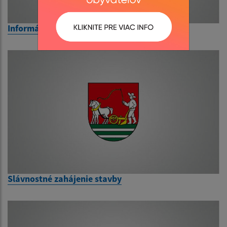
Informácie, udalosti, dátumy
Slávnostné zahájenie stavby