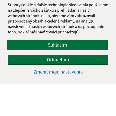
Súbory cookie a ďalšie technológie sledovania používame
na zlepšenie vášho zážitku z prehliadania našich
webových stránok, na to, aby sme vám zobrazovali
Úradné hodiny:
prispôsobený obsah a cielené reklamy, na analýzu
návštevnosti našich webových stránok a na pochopenie
Deň
Čas doobeda
Čas poobede
toho, odkiaľ naši návštevníci prichádzajú.
Pondelok:
7.30 - 12.00
13.00 - 15.30
Utorok:
7.30 - 12.00
13.00 - 15.30
Súhlasím
Streda:
7.30 - 12.00
13.00 - 15.30
Štvrtok:
7.30 - 12.00
13.00 - 15.30
Odmietam
Piatok:
7.30 - 12.00
13.00 - 15.30
Zmeniť moje nastavenia
Kontakt:
Obecný úrad Dlhé nad Cirochou
Hlavná 187/87
067 82 Dlhé nad Cirochou
obec@dlhenadcirochou.sk
+421 57/ 762 22 42