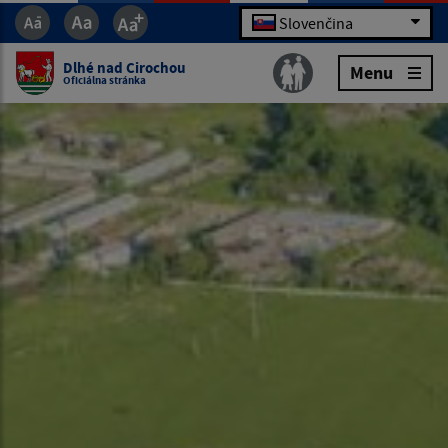
Slovenčina
Dlhé nad Cirochou
Menu
Oficiálna stránka