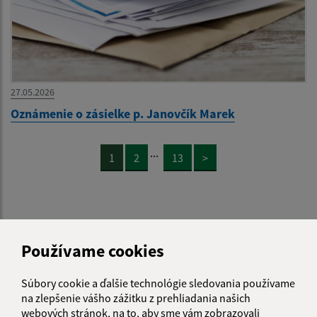
27.05.2026
Oznámenie o zásielke p. Janovčík Marek
...
1
2
13
>
Používame cookies
Je táto stránka užitočná?
Áno
Nie
Boli tieto 
Boli 
Súbory cookie a ďalšie technológie sledovania používame
Našli ste na stránke chybu?
Napíšte nám
na zlepšenie vášho zážitku z prehliadania našich
webových stránok, na to, aby sme vám zobrazovali