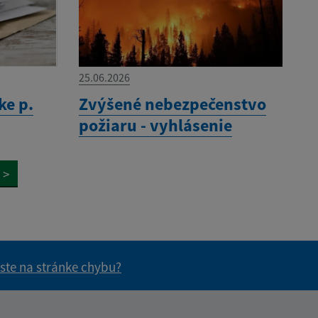
25.06.2026
ke p.
Zvýšené nebezpečenstvo
požiaru - vyhlásenie
>
 ste na stránke chybu?
vás užitočné?
e pre vás užitočné?