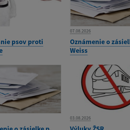
07.08.2026
nie psov proti
Oznámenie o zásiel
e
Weiss
03.08.2026
nie o zásielke p.
Výluky ŽSR