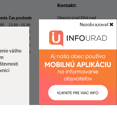
Kontakt:
Obecný úrad Dlhé nad
beda
Čas poobede
Cirochou
Nezobrazovať
.00
13.00 - 15.30
Hlavná 187/87
.00
13.00 - 15.30
067 82 Dlhé nad Cirochou
.00
13.00 - 15.30
.00
13.00 - 15.30
obec@dlhenadcirochou.sk
enie vášho
.00
13.00 - 15.30
+421 57/ 762 22 42
ám
števnosti
IČO: 00322938
vníci