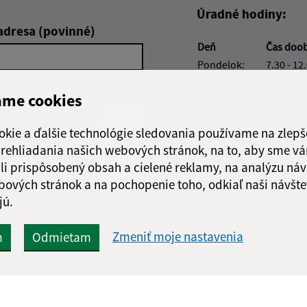
Úradné hodiny:
adresa (povinné)
Deň
Čas doo
Pondelok:
7.30 - 12
Utorok:
7.30 - 12
ame cookies
Streda:
7.30 - 12
Štvrtok:
7.30 - 12
okie a ďalšie technológie sledovania používame na zlepš
Piatok:
7.30 - 12
 prehliadania našich webových stránok, na to, aby sme v
li prispôsobený obsah a cielené reklamy, na analýzu náv
bových stránok a na pochopenie toho, odkiaľ naši návšte
jú.
Google reCaptcha Response
Odoslať správu
Zmeniť moje nastavenia
m
Odmietam