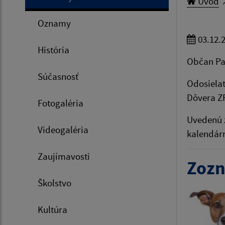
Úvod
Oznamy
03.12.
História
Občan Pav
Súčasnosť
Odosielat
Dôvera ZP
Fotogaléria
Uvedenú z
Videogaléria
kalendár
Zaujímavosti
Zozn
Školstvo
Kultúra