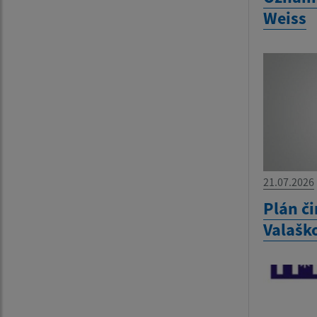
Weiss
21.07.2026
Plán č
Valašk