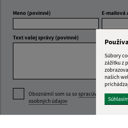
Meno (povinné)
E-mailová 
Text vašej správy (povinné)
Použív
Súbory co
zážitku z
zobrazova
našich we
prichádza
Oboznámil som sa so
spracúvaním
Súhlasí
osobných údajov