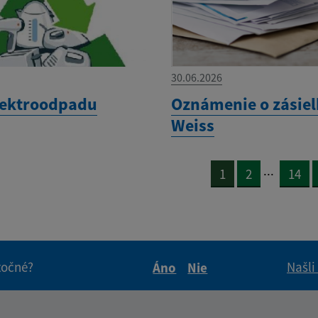
30.06.2026
lektroodpadu
Oznámenie o zásiel
Weiss
...
1
2
14
itočné?
Našli
Áno
Nie
Boli tieto informácie pre 
Boli tieto informáci