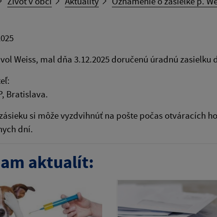
Život v obci
Aktuality
Oznámenie o zásielke p. We
2025
ol Weiss, mal dňa 3.12.2025 doručenú úradnú zasielku d
eľ:
, Bratislava.
ásieku si môže vyzdvihnúť na pošte počas otváracích ho
nych dní.
am aktualít: