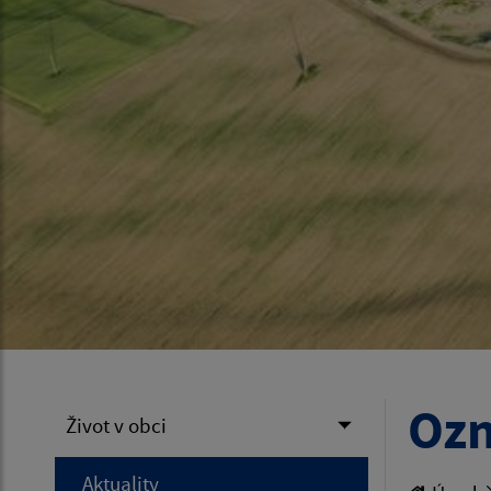
Ozn
Život v obci
Aktuality