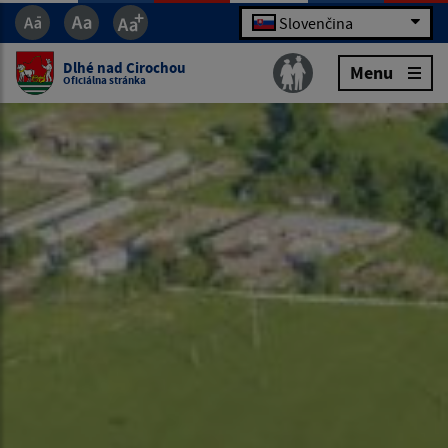
Slovenčina
Dlhé nad Cirochou
Menu
Oficiálna stránka