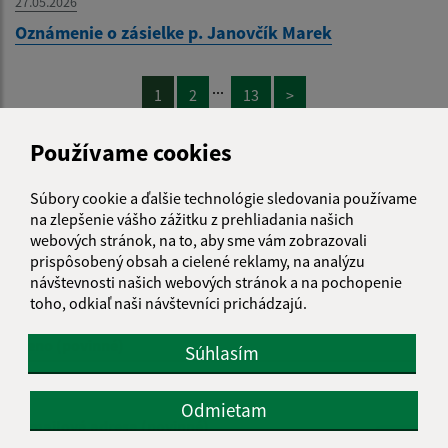
27.05.2026
Oznámenie o zásielke p. Janovčík Marek
...
1
2
13
>
Používame cookies
Súbory cookie a ďalšie technológie sledovania používame
na zlepšenie vášho zážitku z prehliadania našich
Je táto stránka užitočná?
Áno
Nie
webových stránok, na to, aby sme vám zobrazovali
Boli tieto 
Boli 
prispôsobený obsah a cielené reklamy, na analýzu
Našli ste na stránke chybu?
Napíšte nám
návštevnosti našich webových stránok a na pochopenie
toho, odkiaľ naši návštevníci prichádzajú.
Meno (povinné)
Súhlasím
Odmietam
E-mailová adresa (povinné)