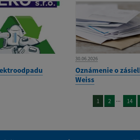
30.06.2026
lektroodpadu
Oznámenie o zásiel
Weiss
...
1
2
14