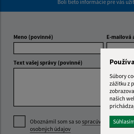
Boli tieto informácie pre vás už
Meno (povinné)
E-mailová 
Použív
Text vašej správy (povinné)
Súbory co
zážitku z
zobrazova
našich we
prichádza
Oboznámil som sa so
spracúvaním
Súhlasí
osobných údajov