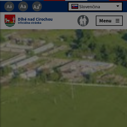
Slovenčina
Dlhé nad Cirochou
Menu
Oficiálna stránka