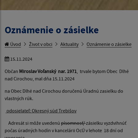
Oznámenie o zásielke
Úvod
Život v obci
Aktuality
Oznámenie o zásielke
15.11.2024
Občan
Miroslav Voľanský nar. 1971
, trvale bytom Obec Dlhé
nad Cirochou, mal dňa 15.11.2024
na Obec Dlhé nad Cirochou doručenú Úradnú zasielku do
vlastných rúk.
odosielateľ: Okresný súd Trebišov
Adresát si môže uvedenú
písomnosť/
zásielku vyzdvihnúť
počas úradných hodín v kancelárii OcÚ v lehote 18 dní od
vyvesenia.