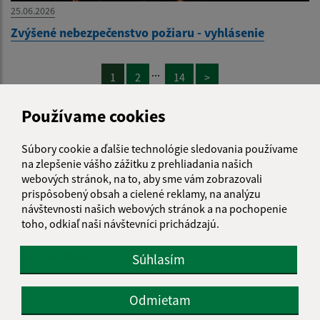
25.06.2026
Zvýšené nebezpečenstvo požiaru - vyhlásenie
...
1
2
14
>
Používame cookies
Súbory cookie a ďalšie technológie sledovania používame
na zlepšenie vášho zážitku z prehliadania našich
Je táto stránka užitočná?
Áno
Nie
webových stránok, na to, aby sme vám zobrazovali
Boli tieto 
Boli 
prispôsobený obsah a cielené reklamy, na analýzu
Našli ste na stránke chybu?
Napíšte nám
návštevnosti našich webových stránok a na pochopenie
toho, odkiaľ naši návštevníci prichádzajú.
Meno (povinné)
Súhlasím
Odmietam
E-mailová adresa (povinné)