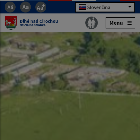
Slovenčina
Dlhé nad Cirochou
Menu
Oficiálna stránka