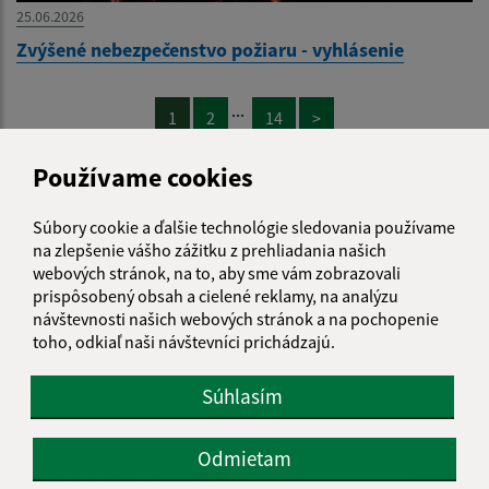
25.06.2026
Zvýšené nebezpečenstvo požiaru - vyhlásenie
...
1
2
14
>
Používame cookies
Súbory cookie a ďalšie technológie sledovania používame
na zlepšenie vášho zážitku z prehliadania našich
Je táto stránka užitočná?
Áno
Nie
webových stránok, na to, aby sme vám zobrazovali
Boli tieto 
Boli 
prispôsobený obsah a cielené reklamy, na analýzu
Našli ste na stránke chybu?
Napíšte nám
návštevnosti našich webových stránok a na pochopenie
toho, odkiaľ naši návštevníci prichádzajú.
Meno (povinné)
Súhlasím
Odmietam
E-mailová adresa (povinné)