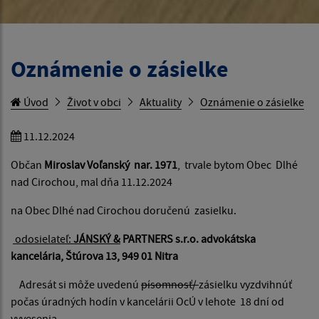
Oznámenie o zásielke
Úvod
Život v obci
Aktuality
Oznámenie o zásielke
11.12.2024
Občan
Miroslav Voľanský nar. 1971
, trvale bytom Obec Dlhé
nad Cirochou, mal dňa 11.12.2024
na Obec Dlhé nad Cirochou doručenú zasielku.
odosielateľ:
JÁNSKÝ &
PARTNERS s.r.o. advokátska
kancelária, Štúrova 13, 949 01 Nitra
Adresát si môže uvedenú
písomnosť/
zásielku vyzdvihnúť
počas úradných hodín v kancelárii OcÚ v lehote 18 dní od
vyvesenia.