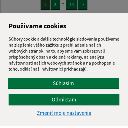
...
1
2
14
>
Používame cookies
Súbory cookie a ďalšie technológie sledovania používame
Je táto stránka užitočná?
Áno
Nie
na zlepšenie vášho zážitku z prehliadania našich
Boli tieto 
Boli 
webových stránok, na to, aby sme vám zobrazovali
Našli ste na stránke chybu?
Napíšte nám
prispôsobený obsah a cielené reklamy, na analýzu
návštevnosti našich webových stránok a na pochopenie
toho, odkiaľ naši návštevníci prichádzajú.
Meno (povinné)
Súhlasím
E-mailová adresa (povinné)
Odmietam
Zmeniť moje nastavenia
Text vašej správy (povinné)