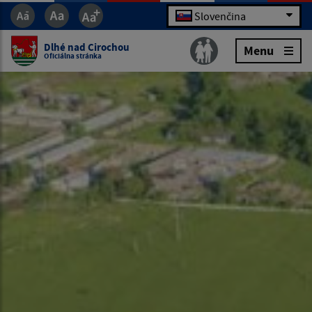
Slovenčina
Dlhé nad Cirochou
Menu
Oficiálna stránka