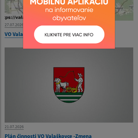
27.07.2026
VO Valaškovce - zmena II.
21.07.2026
Plán činnosti VO Valaškovce -Zmena