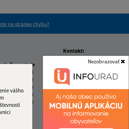
 ste na stránke chybu?
vás užitočné?
e pre vás užitočné?
Kontakt:
Nezobrazovať
Obecný úrad Dlhé nad
beda
Čas poobede
Cirochou
.00
13.00 - 15.30
Hlavná 187/87
.00
13.00 - 15.30
067 82 Dlhé nad Cirochou
.00
13.00 - 15.30
enie vášho
.00
13.00 - 15.30
obec@dlhenadcirochou.sk
ám
.00
13.00 - 15.30
+421 57/ 762 22 42
števnosti
vníci
IČO: 00322938