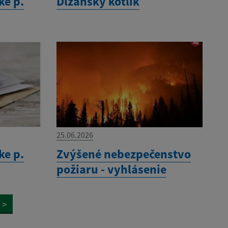
ke p.
Dlžanský kotlík
25.06.2026
ke p.
Zvýšené nebezpečenstvo
požiaru - vyhlásenie
>