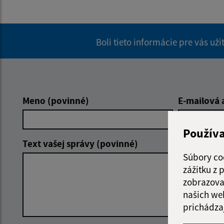
Boli tieto informácie pre vás už
Meno (povinné)
E-mailová 
Použív
Text vašej správy (povinné)
Súbory co
zážitku z
zobrazova
našich we
prichádza