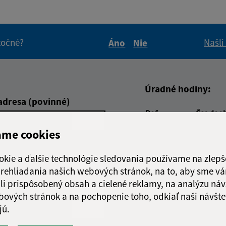
itočné?
Našli
Áno
Nie
Boli tieto informácie pre 
Boli tieto informáci
Úradné hodiny:
adresa (povinné)
Deň
Čas doo
Pondelok:
7.30 - 12
ame cookies
Utorok:
7.30 - 12
Streda:
7.30 - 12
okie a ďalšie technológie sledovania používame na zlepš
Štvrtok:
7.30 - 12
 prehliadania našich webových stránok, na to, aby sme v
Piatok:
7.30 - 12
li prispôsobený obsah a cielené reklamy, na analýzu náv
bových stránok a na pochopenie toho, odkiaľ naši návšte
jú.