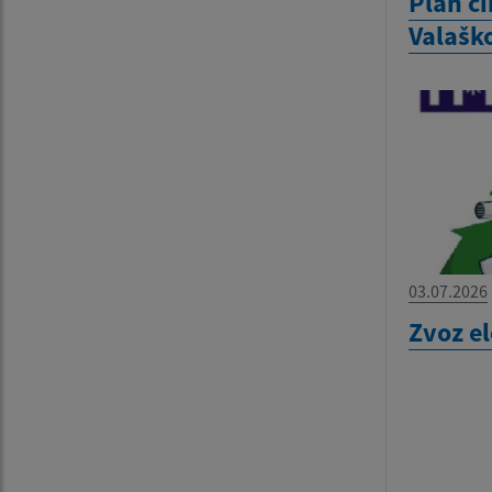
Plán č
Valašk
03.07.2026
Zvoz e