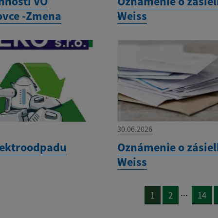
innosti VO
Oznámenie o zásiel
ovce -Zmena
Weiss
30.06.2026
lektroodpadu
Oznámenie o zásiel
Weiss
...
1
2
14