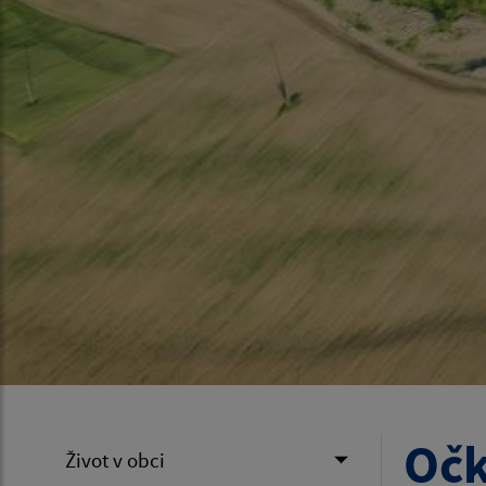
Očk
Život v obci