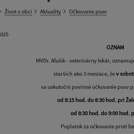
Život v obci
Aktuality
Očkovanie psov
2025
OZNAM
MVDr. Aľušik - veterinárny lekár, oznamu
starších ako 3 mesiace, že
v sobot
sa uskutoční povinné očkovanie psov pr
od 8:15 hod. do 8:30 hod. pri Žel
od 8:30 hod. do 9:00 hod. p
Poplatok za očkovanie proti be