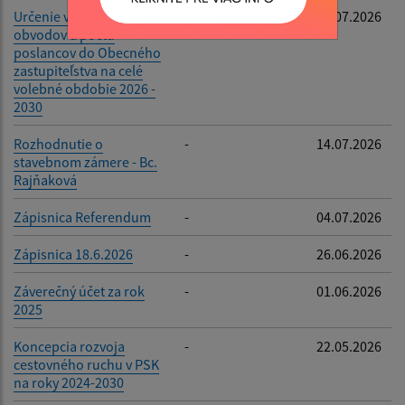
Určenie volebných
-
22.07.2026
obvodov a počtu
poslancov do Obecného
zastupiteľstva na celé
volebné obdobie 2026 -
2030
Rozhodnutie o
-
14.07.2026
stavebnom zámere - Bc.
Rajňaková
Zápisnica Referendum
-
04.07.2026
Zápisnica 18.6.2026
-
26.06.2026
Záverečný účet za rok
-
01.06.2026
2025
Koncepcia rozvoja
-
22.05.2026
cestovného ruchu v PSK
na roky 2024-2030