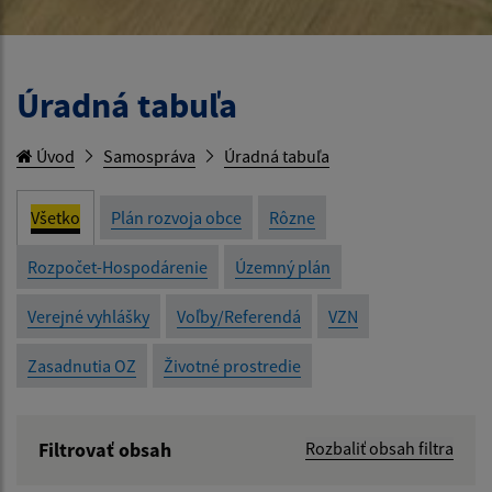
Úradná tabuľa
Úvod
Samospráva
Úradná tabuľa
Všetko
Plán rozvoja obce
Rôzne
Rozpočet-Hospodárenie
Územný plán
Verejné vyhlášky
Voľby/Referendá
VZN
Zasadnutia OZ
Životné prostredie
Filtrovať obsah
Rozbaliť obsah filtra
Názov: