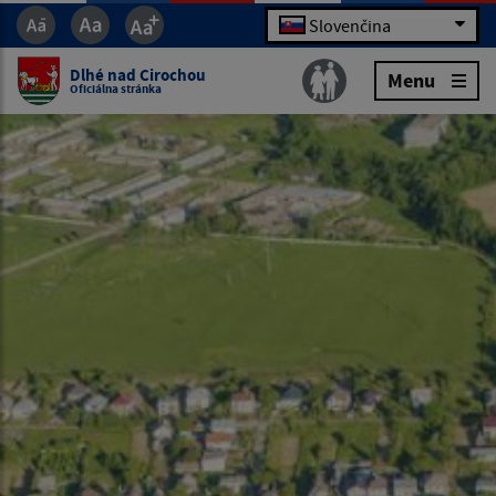
Slovenčina
Dlhé nad Cirochou
Menu
Oficiálna stránka