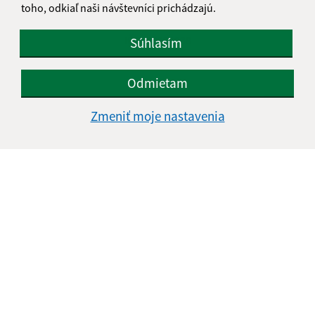
toho, odkiaľ naši návštevníci prichádzajú.
+421 57/ 762 22 42
IČO: 00322938
Súhlasím
Odmietam
Zmeniť moje nastavenia
Informácie o stránke: