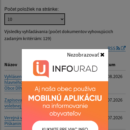
Počet položiek na stránke:
Popis:
Výsledky vyhľadávania (počet dokumentov vyhovujúcich
Dátum zverejnenia od:
zadaným kritériám: 129)
RSS
Nezobrazovať
Dátum zverejnenia do:
Názov
Popis
Dátum
Vyhlásenie voľby
-
05.08.2026
hlavného kontrolóra
Filtrovať
Reset
Obce Dlhé nad Cirochou
Zapisovateľka miestnej
-
22.07.2026
volebnej komisie
Verejná vyhláška - Martin
-
21.07.2026
Piškanin