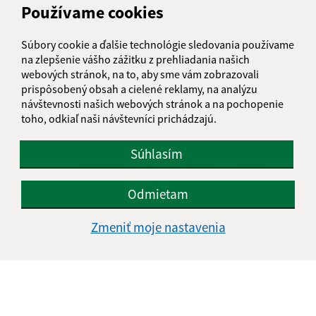
Používame cookies
Stavanie mája 2016
Súbory cookie a ďalšie technológie sledovania používame
na zlepšenie vášho zážitku z prehliadania našich
webových stránok, na to, aby sme vám zobrazovali
prispôsobený obsah a cielené reklamy, na analýzu
návštevnosti našich webových stránok a na pochopenie
toho, odkiaľ naši návštevníci prichádzajú.
Súhlasím
Odmietam
Zmeniť moje nastavenia
Deň matiek 15. máj 2016