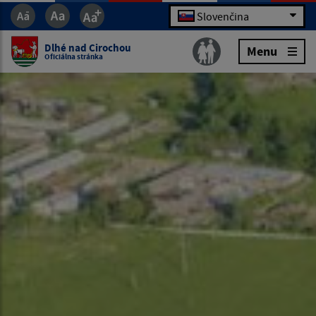
Slovenčina
Dlhé nad Cirochou
Menu
Oficiálna stránka