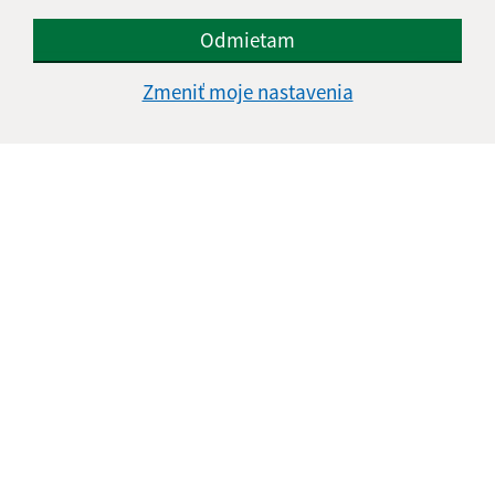
Odmietam
E-mailová adresa (povinné)
Zmeniť moje nastavenia
Text vašej správy (povinné)
Oboznámil som sa so
spracúvaním osobných
údajov
Google reCaptcha Response
Odoslať správu