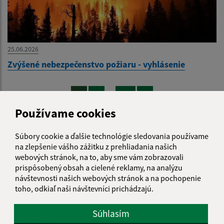
25.06.2026
Zvýšené nebezpečenstvo požiaru - vyhlásenie
...
1
2
14
>
Používame cookies
Súbory cookie a ďalšie technológie sledovania používame
na zlepšenie vášho zážitku z prehliadania našich
webových stránok, na to, aby sme vám zobrazovali
Je táto stránka užitočná?
Áno
Nie
prispôsobený obsah a cielené reklamy, na analýzu
Boli tieto 
Boli 
návštevnosti našich webových stránok a na pochopenie
Našli ste na stránke chybu?
Napíšte nám
toho, odkiaľ naši návštevníci prichádzajú.
Súhlasím
Meno (povinné)