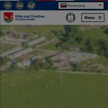
Slovenčina
Dlhé nad Cirochou
Menu
Oficiálna stránka