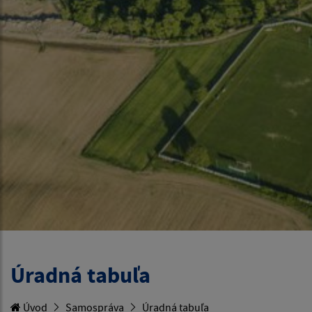
Úradná tabuľa
Úvod
Samospráva
Úradná tabuľa