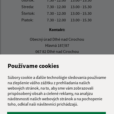
Streda:
7.30 - 12.00
13.00 - 15.30
Štvrtok:
7.30 - 12.00
13.00 - 15.30
Piatok:
7.30 - 12.00
13.00 - 15.30
Kontakt:
Obecný úrad Dlhé nad Cirochou
Hlavná 187/87
067 82 Dlhé nad Cirochou
obec@dlhenadcirochou.sk
Používame cookies
+421 57/ 762 22 42
Súbory cookie a ďalšie technológie sledovania používame
IČO: 00322938
na zlepšenie vášho zážitku z prehliadania našich
webových stránok, na to, aby sme vám zobrazovali
prispôsobený obsah a cielené reklamy, na analýzu
návštevnosti našich webových stránok a na pochopenie
toho, odkiaľ naši návštevníci prichádzajú.