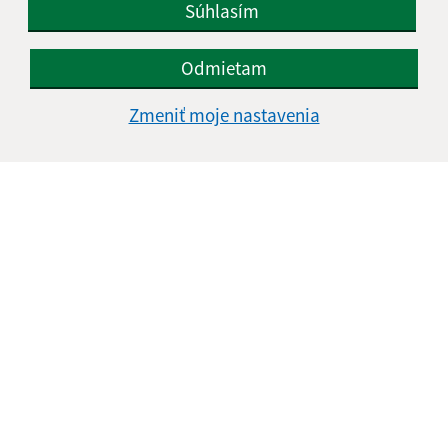
Súhlasím
Odmietam
Zmeniť moje nastavenia
Informácie o stránke:
Vyhlásenie o prístupnosti
Autorské práva
Ochrana osobných údajov
Navigácia:
Vytlačiť aktuálnu stránku
Mapa stránok
Cookies