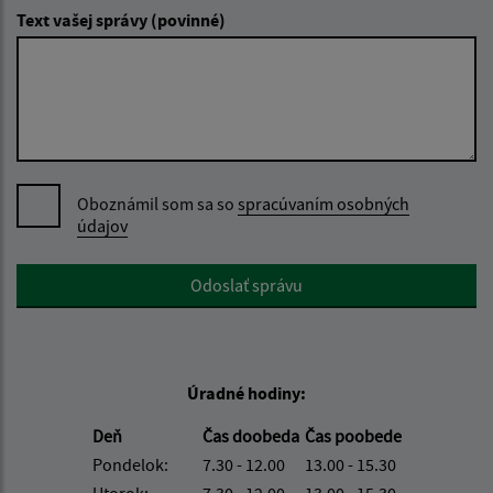
Text vašej správy (povinné)
Oboznámil som sa so
spracúvaním osobných
údajov
Google reCaptcha Response
Odoslať správu
Úradné hodiny:
Deň
Čas doobeda
Čas poobede
Pondelok:
7.30 - 12.00
13.00 - 15.30
Utorok:
7.30 - 12.00
13.00 - 15.30