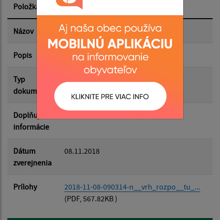
Položka
Informácia
Dátum zverejnenia do:
Názov
Návrh rozpočtu na rok 2019
Popis
Filtrovať
Reset
Typ
Rozpočet-Hospodárenie
dokumentu
Doplňujúce
informácie
Dátum
08.11.2018
zverejnenia
Prílohy
2018-11-08-090314-n__vrh_rozpo__tu_...
(PDF, 567.82KB )