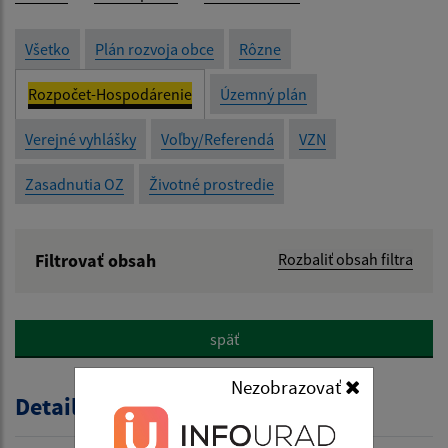
Všetko
Plán rozvoja obce
Rôzne
Rozpočet-Hospodárenie
Územný plán
Verejné vyhlášky
Voľby/Referendá
VZN
Zasadnutia OZ
Životné prostredie
Filtrovať obsah
Rozbaliť obsah filtra
Názov:
späť
Popis:
Nezobrazovať
Detail úradného dokumentu
Dátum zverejnenia od: